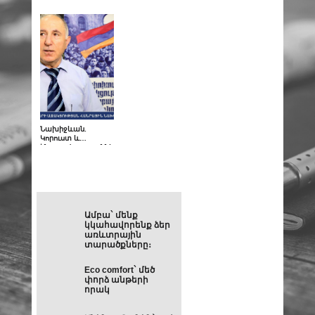
սահմանադրության
առարկայական ու
համատեքստում
կարևոր խնդիրների
լուծումն է
Նախիջևան.
Կորուստ և
հնարավորություններ.
Լեւոն Ստեփանյան
Ամբա` մենք
կկահավորենք ձեր
առևտրային
տարածքները։
Eco comfort` մեծ
փորձ անթերի
որակ