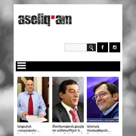
Արցախի
Տնտեսություն.քայլեր,
Արտակ
«ապագան»
որ անհրաժեշտ են.
Սաղաթելյան.
Ադրբեջանի
Վարդան Այվազյան
Գաղափարախոսությունը