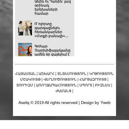
Անին ու Դանին՝ լավ
օրինակ
երեխաների
համար
IT ոլորտը
զարգացնելու
հեռանկարներ
«Մտքի բանալի»
ուսումնական
կենտրոնում
Գոհար
Չարխիֆալակյանը
ամեն օր վայելում է
իր աշխատանքը
իր ստեղծած
աշխարհում՝
Գնին համարժեք
լուսավոր ու
որակ.Ամբա Գրուպ
|
|
|
ՀԱՅԱՍՏԱՆ
ԱՇԽԱՐՀ
ՏՆՏԵՍՈՒԹՅՈՒՆ
ԿՐԹՈՒԹՅՈՒՆ
աղմկոտ, բայցև
ներդաշնակ ՏՆԱԿ-
|
|
|
ՄՇԱԿՈՒՅԹ
ՎԵՐԼՈՒԾՈՒԹՅՈՒՆ
ՀԱՐՑԱԶՐՈՒՅՑ
ում
|
|
|
|
ՏՈՒՐԻԶՄ
ԱՌՈՂՋԱՊԱՀՈՒԹՅՈՒՆ
ՍՊՈՐՏ
ԲԻԶՆԵՍ
Յուրաքանչյուր
|
ԺԱՄԱՆՑ
փոխպատվաստում
փորձություն է:
Aseliq © 2019 All rights reserved | Design by
Yweb
Մենք ընտրել ենք
ուսուցման հատուկ
մեթոդներ
Արցախի